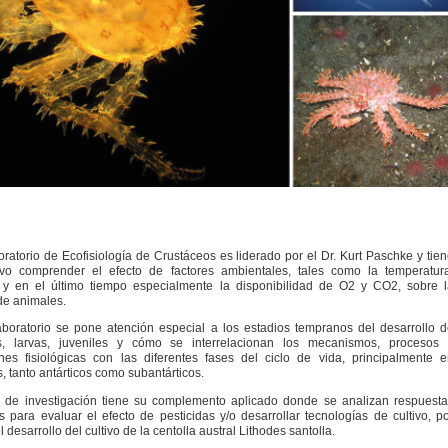
ratorio de Ecofisiología de Crustáceos es liderado por el Dr. Kurt Paschke y tie
ivo comprender el efecto de factores ambientales, tales como la temperatura
, y en el último tiempo especialmente la disponibilidad de O
2
y CO
2
, sobre 
 de animales.
aboratorio se pone atención especial a los estadios tempranos del desarrollo 
s, larvas, juveniles y cómo se interrelacionan los mecanismos, procesos 
nes fisiológicas con las diferentes fases del ciclo de vida, principalmente 
, tanto antárticos como subantárticos.
a de investigación tiene su complemento aplicado donde se analizan respuest
as para evaluar el efecto de pesticidas y/o desarrollar tecnologías de cultivo, p
l desarrollo del cultivo de la centolla austral
Lithodes santolla
.