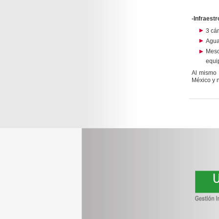
-Infraestr
3 cá
Agua
Mes
equi
Al mismo 
México y n