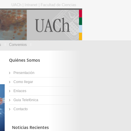
UACh
|
Intranet
|
Facultad de Ciencias
s
Convenios
Quiénes Somos
Presentación
Como llegar
Enlaces
Guia Telefónica
Contacto
Noticias Recientes