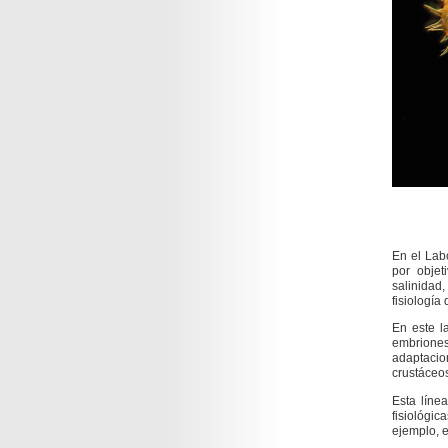
En el Labo
por objet
salinidad
fisiología
En este l
embrione
adaptacio
crustáceos
Esta líne
fisiológic
ejemplo, e