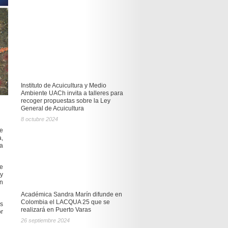
Instituto de Acuicultura y Medio
Ambiente UACh invita a talleres para
recoger propuestas sobre la Ley
General de Acuicultura
8 octubre 2024
ne
,
la
de
y
en
Académica Sandra Marín difunde en
Colombia el LACQUA 25 que se
as
realizará en Puerto Varas
or
26 septiembre 2024