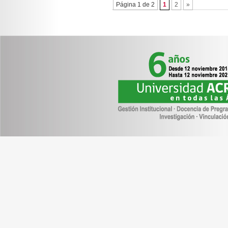
Página 1 de 2
1
2
»