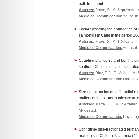
bath treatment.
Autores:
Bravo, S., M. Sepúlveda, M.
Medio de Comunicación:
Aquacult
Factors affecting the abundance of
salmonids in Chile in the period 2
Autores:
Bravo, S., M. T. Silva, & J.
Medio de Comunicación:
Aquacult
Coupling planktonic and benthic shi
southern Chile: Implications for b
Autores:
Díaz, P. A., C. Molinet, M.
Medio de Comunicación:
Harmful A
Size-spectrum based differential re
matter combinations in microcosm e
Autores:
Iriarte, J. L., M. V. Ardela
Myklestad.
Medio de Comunicación:
Phycolog
Springtime size-fractionated prima
gradients in Chilean Patagonia (41