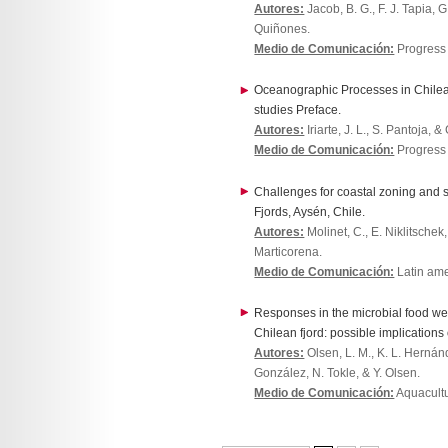
Autores:
Jacob, B. G., F. J. Tapia, G
Quiñones.
Medio de Comunicación:
Progress
Oceanographic Processes in Chilean
studies Preface.
Autores:
Iriarte, J. L., S. Pantoja, &
Medio de Comunicación:
Progress
Challenges for coastal zoning and 
Fjords, Aysén, Chile.
Autores:
Molinet, C., E. Niklitschek,
Marticorena.
Medio de Comunicación:
Latin ame
Responses in the microbial food web
Chilean fjord: possible implications
Autores:
Olsen, L. M., K. L. Hernánd
González, N. Tokle, & Y. Olsen.
Medio de Comunicación:
Aquacultu