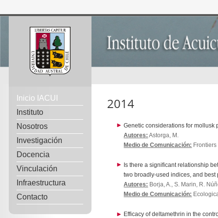
Inicio IACUI
2014
Instituto
Nosotros
Genetic considerations for mollusk 
Autores:
Astorga, M.
Investigación
Medio de Comunicación:
Frontiers 
Docencia
Is there a significant relationship 
Vinculación
two broadly-used indices, and best
Infraestructura
Autores:
Borja, A., S. Marin, R. Nún
Medio de Comunicación:
Ecologica
Contacto
Efficacy of deltamethrin in the cont