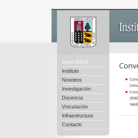
Inicio IACUI
Conv
Instituto
Nosotros
Conv
Univ
Investigación
Conv
Docencia
(INI
Vald
Vinculación
Infraestructura
Contacto