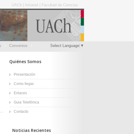
UACh
|
Intranet
|
Facultad de Ciencias
s
Convenios
Select Language
▼
Quiénes Somos
Presentación
Como llegar
Enlaces
Guia Telefónica
Contacto
Noticias Recientes